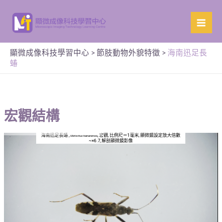
顯微成像科技學習中心
>
節肢動物外貌特徵
>
海南迅足長
蝽
宏觀結構
海南迅足長蝽 ,
, 宏觀, 比例尺＝1毫米, 顯微鏡設定放大倍數
Metochus hainanensis
~×6.7, 解剖顯微鏡影像