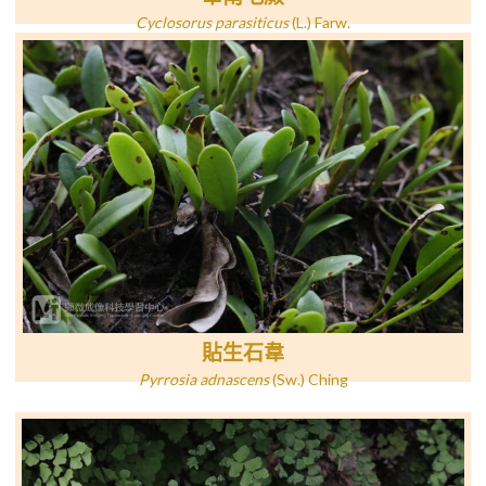
Cyclosorus parasiticus
(L.) Farw.
貼生石韋
Pyrrosia adnascens
(Sw.) Ching