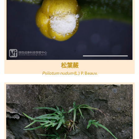
松葉蕨
Psilotum nudum
(L.) P. Beauv.