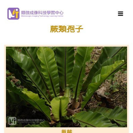
顯微成像科技學習中心
>
蕨類孢子
蕨類孢子
巢蕨