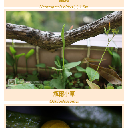
Neottopteris nidus
(L.) J. Sm.
瓶爾小草
Ophioglossum
L.