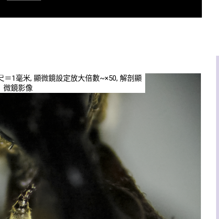
例尺＝1毫米, 顯微鏡設定放大倍數~×50, 解剖顯
微鏡影像