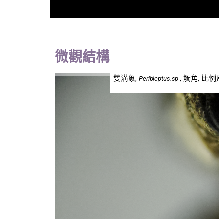
微觀結構
雙溝象,
, 觸角, 比
Peribleptus.sp