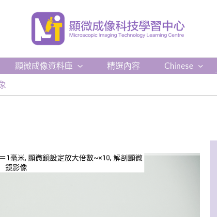
顯微成像資料庫
精選內容
Chinese
象
尺＝1毫米, 顯微鏡設定放大倍數~×10, 解剖顯微
鏡影像