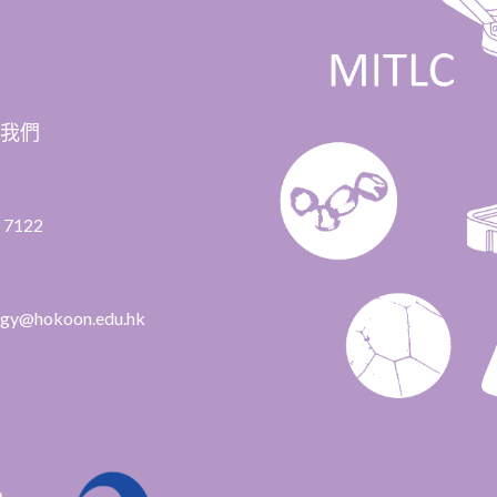
絡我們
 7122
ogy@hokoon.edu.hk​