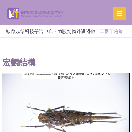
顯微成像科技學習中心
>
節肢動物外貌特徵
>
二刺羊角蚱
宏觀結構
二刺羊角蚱,
, 宏觀, 比例尺＝1毫米, 顯微鏡設定放大倍數~×6.7, 解
Criotettix bispinosus
剖顯微鏡影像