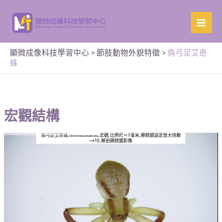
顯微成像科技學習中心
>
節肢動物外貌特徵
>
偽弓足艾奇
蛛
宏觀結構
偽弓足艾奇蛛,
, 宏觀, 比例尺＝1毫米, 顯微鏡設定放大倍數
Ebrechtella pseudovatia
~×10, 解剖顯微鏡影像