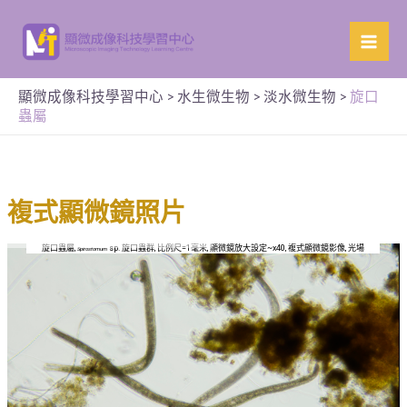
顯微成像科技學習中心
>
水生微生物
>
淡水微生物
>
旋口
蟲屬
複式顯微鏡照片
旋口蟲屬,
sp. 旋口蟲群, 比例尺=1毫米, 顯微鏡放大設定~x40, 複式顯微鏡影像, 光場
Spirostomum