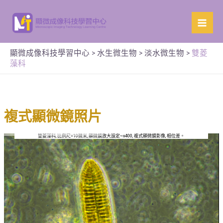
顯微成像科技學習中心
>
水生微生物
>
淡水微生物
>
雙菱
藻科
複式顯微鏡照片
雙菱藻科, 比例尺=10微米, 顯微鏡放大設定~x400, 複式顯微鏡影像, 相位差。