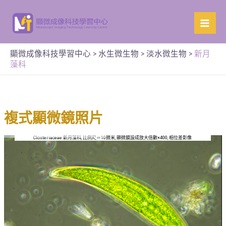
顯微成像科技學習中心
>
水生微生物
>
淡水微生物
>
新月
藻科
複式顯微鏡照片
Closteriaceae 新月藻科, 比例尺＝10微米, 顯微鏡設成放大倍數×400, 相位差影像