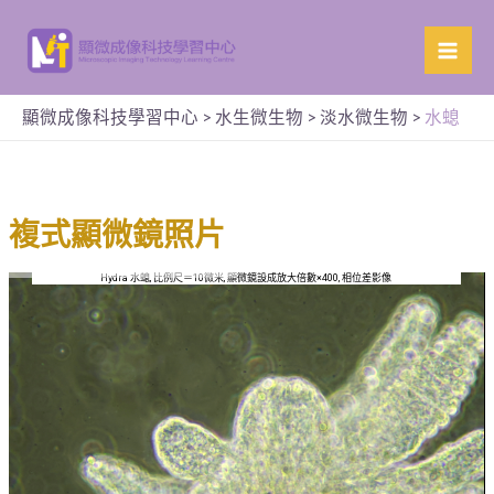
顯微成像科技學習中心
>
水生微生物
>
淡水微生物
>
水螅
複式顯微鏡照片
Hydra 水螅, 比例尺＝10微米, 顯微鏡設成放大倍數×400, 相位差影像