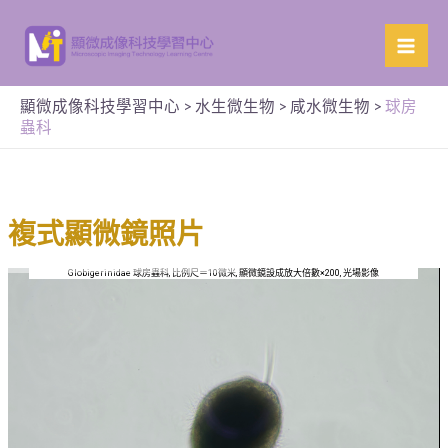
顯微成像科技學習中心
>
水生微生物
>
咸水微生物
>
球房
蟲科
複式顯微鏡照片
Globigerinidae 球房蟲科, 比例尺＝10微米, 顯微鏡設成放大倍數×200, 光場影像