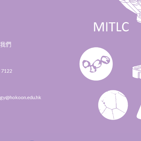
絡我們
 7122
ogy@hokoon.edu.hk​