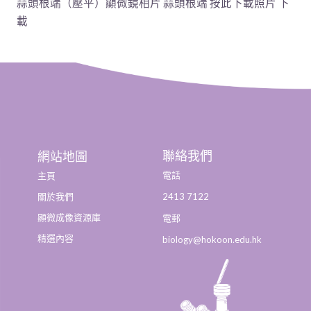
蒜頭根端（壓平）顯微鏡相片 蒜頭根端 按此下載照片 下
載
聯絡我們
網站地圖
電話
主頁
2413 7122
關於我們
顯微成像資源庫
電郵
精選內容
biology@hokoon.edu.hk​