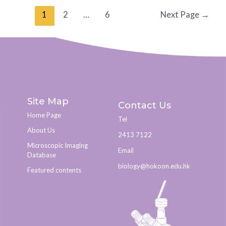
1
2
…
6
Next Page
→
Site Map
Contact Us
Home Page
Tel
About Us
2413 7122
Microscopic Imaging
Email
Database
biology@hokoon.edu.hk​
Featured contents