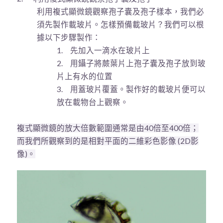
利用複式顯微鏡觀察孢子囊及孢子樣本，我們必
須先製作載玻片。怎樣預備載玻片？我們可以根
據以下步驟製作：
1.
先加入一滴水在玻片上
2.
用鑷子將蕨葉片上孢子囊及孢子放到玻
片上有水的位置
3.
用蓋玻片覆蓋。製作好的載玻片便可以
放在載物台上觀察。
複式顯微鏡的放大倍數範圍通常是由
40
倍至
400
倍；
而我們所觀察到的是相對平面的二維彩色影像
(2
D
影
像
)
。