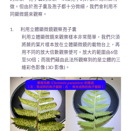
徵。但由於孢子囊及孢子都十分微細，我們會利用不
同顯微鏡來觀察。
1. 利用立體顯微鏡觀察孢子囊
利用立體顯微鏡來觀察樣本非常簡單，我們只須
將蕨的葉片樣本放在立體顯微鏡的載物台上，再
6
倍
用不同的放大倍數觀察便可。放大的範圍由
至
50
倍；而我們藉由此法所觀察到的是
立體的三
維
彩色影像
(3D
影像
)
。