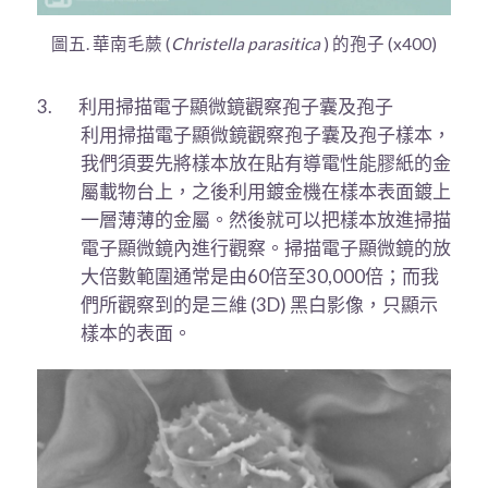
圖五. 華南毛蕨 (
Christella parasitica
) 的孢子 (x400)
3. 利用掃描電子顯微鏡觀察孢子囊及孢子
利用掃描電子顯微鏡觀察孢子囊及孢子樣本，
我們須要先將樣本放在貼有導電性能膠紙的金
屬載物台上，之後利用鍍金機在樣本表面鍍上
一層薄薄的金屬。然後就可以把樣本放進掃描
電子顯微鏡內進行觀察。掃描電子顯微鏡的放
大倍數範圍通常是由
60
倍至
30
,0
00
倍；而我
們所觀察到的是
三維
(3D)
黑白影像，只顯示
樣本的表面。