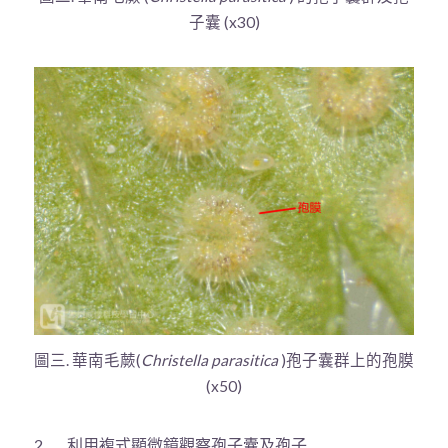
子囊 (x30)
圖三. 華南毛蕨(
Christella parasitica
)孢子囊群上的孢膜
(x50)
2. 利用複式顯微鏡觀察孢子囊及孢子