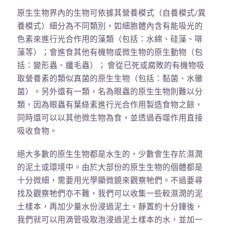
原生生物界內的生物可依據其營養模式（自養模式/異
養模式）細分為不同類別，如細胞體內含有能吸光的
色素來進行光合作用的藻類（包括：水綿、硅藻、啡
藻等）；會進食其他有機物或微生物的原生動物（包
括：變形蟲、纖毛蟲）； 會從已死或腐敗的有機物吸
取營養素的類似真菌的原生生物（包括：黏菌、水黴
菌）。另外還有一類，名為眼蟲的原生生物則難以分
類，因為眼蟲有葉綠素進行光合作用製造食物之餘，
同時還可以以其他微生物為食，並透過吞噬作用直接
吸收食物。
絕大多數的原生生物都是水生的，少數會生存於濕潤
的泥土或環境中。由於大部份的原生生物的個體都是
十分微細，需要用光學顯微鏡來觀察牠們。不過要尋
找及觀察牠們亦不難，我們可以收集一些較濕潤的泥
土樣本，再加少量水份浸過泥土。靜置約十分鐘後，
我們就可以用滴管吸取泡浸過泥土樣本的水，並加一