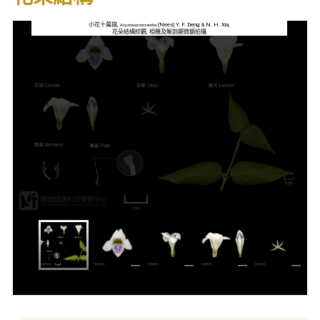
小花十萬錯,
(Nees) Y. F. Deng & N. H. Xia,
Asystasia micrantha
花朵結構綜觀, 相機及解剖顯微鏡拍攝