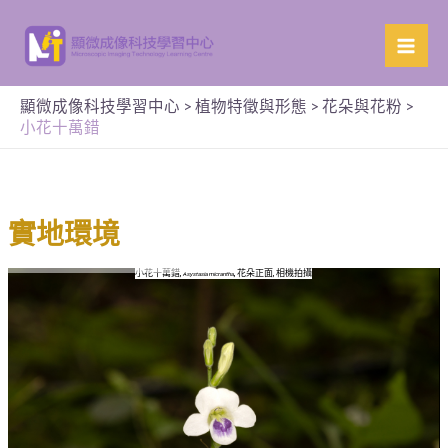
顯微成像科技學習中心
>
植物特徵與形態
>
花朵與花粉
>
小花十萬錯
實地環境
小花十萬錯,
, 花朵正面, 相機拍攝
Asystasia micrantha