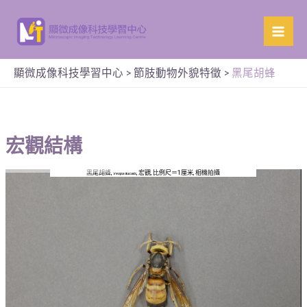
顯微成像科技學習中心
>
節肢動物外貌特徵
>
黑尾胡蜂
宏觀結構
黑尾胡蜂,
, 宏觀, 比例尺＝1厘米, 相機拍攝
Vespa ducalis