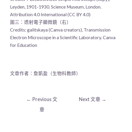
Leyden, 1901-1930.
Science Museum, London
.
Attribution 4.0 International (CC BY 4.0)
圖三：透射電子顯微鏡（右）
Credits: galitskaya (Canva creators),
Transmission
Electron Microscope in a Scientific Laboratory
.
Canva
for Education
文章作者：詹凱盈（生物科教師）
←
Previous 文
Next 文章
→
章