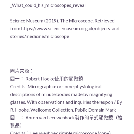
_What_could_his_microscopes_reveal
Science Museum (2019). The Microscope. Retrieved
from https://www.sciencemuseum.org.uk/objects-and-
stories/medicine/microscope
圖片來源：
圖一： Robert Hooke使用的顯微鏡
Credits: Micrographia: or some physiological
descriptions of minute bodies made by magnifying
glasses. With observations and inquiries thereupon / By
R. Hooke.
Wellcome Collection
.
Public Domain Mark
圖二： Anton van Leeuwenhoek製作的單式顯微鏡（複
製品）
Credits：Leeuwenhoek simple microscope (copy),