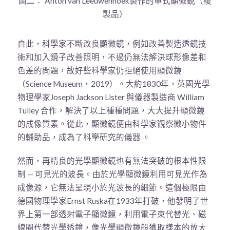
圖二： Anton van Leeuwenhoek製作的單式顯微鏡（複
製品）
自此，科學家不斷改良顯微鏡，例如改善製造透鏡技
術和加入鏡子改善照明，不過仍無法解決球形像差和
色差的問題，故好些科學家仍拒絕使用顯微鏡
（Science Museum，2019）。大約1830年，英國光學
物理學家Joseph Jackson Lister 與儀器製造商 William
Tulley 合作，解決了以上種種問題，大大提升顯微鏡
的成像質素。從此，顯微鏡便由科學家觀察微小物件
的輔助品，成為了科學研究的儀器 。
然而，再精良的光學顯微鏡也有無法突破的根本性限
制 — 可見光的波長。由於光學顯微鏡利用可見光作為
成像源，它無法呈現小於光波長的細節。這個極限由
德國物理學家Ernst Ruska在1933年打破，他發明了世
界上第一部透射電子顯微鏡，利用電子束代替光、磁
線圈代替光學透鏡，像光學顯微鏡般獲取樣本的放大