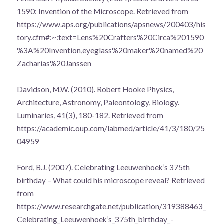
1590: Invention of the Microscope. Retrieved from
https://www.aps.org/publications/apsnews/200403/his
tory.cfm#:~:text=Lens%20Crafters%20Circa%201590
%3A%20Invention,eyeglass%20maker%20named%20
Zacharias%20Janssen
Davidson, M.W. (2010). Robert Hooke Physics,
Architecture, Astronomy, Paleontology, Biology.
Luminaries, 41(3), 180-182. Retrieved from
https://academic.oup.com/labmed/article/41/3/180/25
04959
Ford, B.J. (2007). Celebrating Leeuwenhoek’s 375th
birthday – What could his microscope reveal? Retrieved
from
https://www.researchgate.net/publication/319388463_
Celebrating_Leeuwenhoek’s_375th_birthday_-