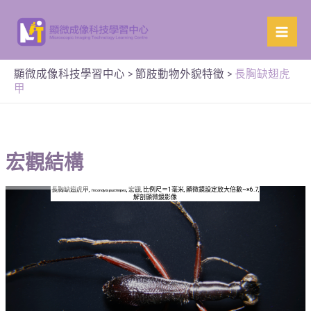
顯微成像科技學習中心
>
節肢動物外貌特徵
>
長胸缺翅虎
甲
宏觀結構
長胸缺翅虎甲,
, 宏觀, 比例尺＝1毫米, 顯微鏡設定放大倍數~×6.7,
Tricondyla pulchripes
解剖顯微鏡影像