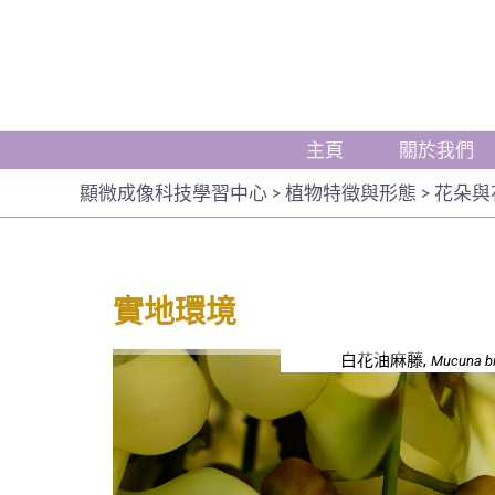
主頁
關於我們
顯微成像科技學習中心
>
植物特徵與形態
>
花朵與
實地環境
白花油麻藤,
Mucuna b