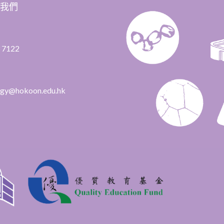
絡我們
 7122
ogy@hokoon.edu.hk​