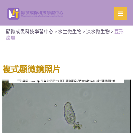
顯微成像科技學習中心
>
水生微生物
>
淡水微生物
>
豆形
蟲屬
複式顯微鏡照片
豆形蟲屬,
sp., 單隻, 比例尺＝1微米, 顯微鏡設成放大倍數×400, 複式顯微鏡影像
Colpidium