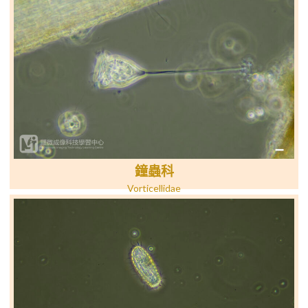
鐘蟲科
Vorticellidae