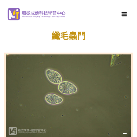
顯微成像科技學習中心
>
水生微生物
>
淡水微生物
>
纖毛
蟲門
纖毛蟲門